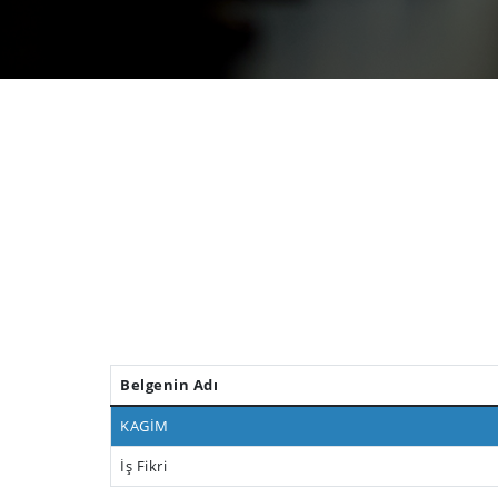
Belgenin Adı
KAGİM
İş Fikri