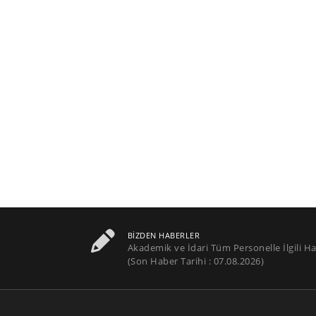
BIZDEN HABERLER
Akademik ve İdari Tüm Personelle İlgili Ha
(Son Haber Tarihi : 07.08.2026)