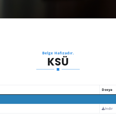
Belge Hafızadır.
KSÜ
Dosya
İndir