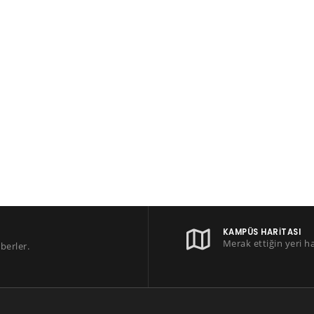
KAMPÜS HARITASI
Merak ettiğin yeri h
berler.